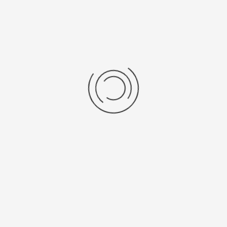
Printer voor de identificatie van
laboratorium monsters,
uitgebreid assortiment labels
Labels, printers l Laboratorium
Printer voor de identificatie van laboratorium monsters,
uitgebreid assortiment labels... ...
Lees meer
Toegankelijke thermische
analyse
Thermische analyzers
Setaram biedt al meer dan 70 jaar instrumenten voor
materiaal karakterisatie. Met de introductie van de
Setline® maakt Setaram zijn expertise op het gebied van
thermische analyse beschikbaar voor acad...
Lees meer