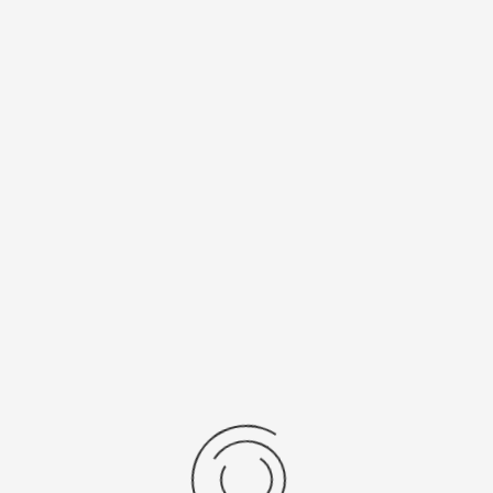
en,…. Het is daarom toepasbaar in
n, zoals de voedingsmiddelenindustrie, de
e farmaceutische industrie. Deze tests
waliteit van materialen te waarborgen en de
ies van producten te verbeteren.
Scientifica
Bekijk als: