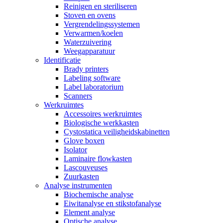
Reinigen en steriliseren
Stoven en ovens
Vergrendelingssystemen
Verwarmen/koelen
Waterzuivering
Weegapparatuur
Identificatie
Brady printers
Labeling software
Label laboratorium
Scanners
Werkruimtes
Accessoires werkruimtes
Biologische werkkasten
Cystostatica veiligheidskabinetten
Glove boxen
Isolator
Laminaire flowkasten
Lascouveuses
Zuurkasten
Analyse instrumenten
Biochemische analyse
Eiwitanalyse en stikstofanalyse
Element analyse
Optische analyse