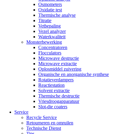
Osmometers
Oxidatie test
Thermische analyse
Titratie
Vetbepaling
Vezel analyzer
Waterkwaliteit
Monsterbewerking
Concentratoren
Flocculators
Microwave destructie
Microwave extractie
Oplosmiddel zuivering
Organische en anorganische synthese
Rotatieverdampers
Reactiestation
Solvent extractie
Thermische destructie
Vriesdroogapparatuur
Slot-die coaters
Service
Recycle Service
Retourneren en omruilen
Technische Dienst
Tips