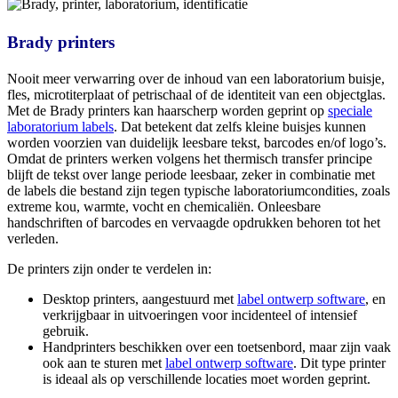
Brady printers
Nooit meer verwarring over de inhoud van een laboratorium buisje,
fles, microtiterplaat of petrischaal of de identiteit van een objectglas.
Met de Brady printers kan haarscherp worden geprint op
speciale
laboratorium labels
. Dat betekent dat zelfs kleine buisjes kunnen
worden voorzien van duidelijk leesbare tekst, barcodes en/of logo’s.
Omdat de printers werken volgens het thermisch transfer principe
blijft de tekst over lange periode leesbaar, zeker in combinatie met
de labels die bestand zijn tegen typische laboratoriumcondities, zoals
extreme kou, warmte, vocht en chemicaliën. Onleesbare
handschriften of barcodes en vervaagde opdrukken behoren tot het
verleden.
De printers zijn onder te verdelen in:
Desktop printers, aangestuurd met
label ontwerp software
, en
verkrijgbaar in uitvoeringen voor incidenteel of intensief
gebruik.
Handprinters beschikken over een toetsenbord, maar zijn vaak
ook aan te sturen met
label ontwerp software
. Dit type printer
is ideaal als op verschillende locaties moet worden geprint.