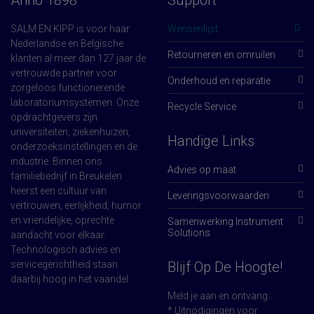
Anno 1898
Support
SALM EN KIPP is voor haar
Wensenlijst
Nederlandse en Belgische
Retourneren en omruilen
klanten al meer dan 127 jaar de
vertrouwde partner voor
Onderhoud en reparatie
zorgeloos functionerende
laboratoriumsystemen. Onze
Recycle Service
opdrachtgevers zijn
universiteiten, ziekenhuizen,
Handige Links
onderzoeksinstellingen en de
industrie. Binnen ons
Advies op maat
familiebedrijf in Breukelen
heerst een cultuur van
Leveringsvoorwaarden
vertrouwen, eerlijkheid, humor
en vriendelijke, oprechte
Samenwerking Instrument
Solutions
aandacht voor elkaar.
Technologisch advies en
servicegerichtheid staan
Blijf Op De Hoogte!
daarbij hoog in het vaandel.
Meld je aan en ontvang :
* Uitnodigingen voor