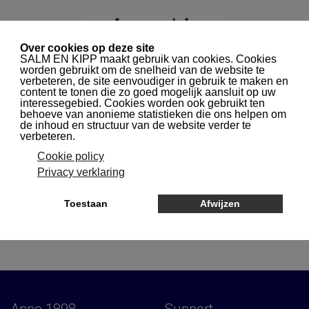
NAVIGATIE
Home
Wishlist products
Lijst Producten
WENSENLIJST
Terug naar: Startpagina catalogus
Er Zijn Geen Producten In Uw Wensenlijst