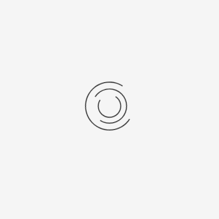
e producten tegen omgevingsinvloeden zijn de belangrijkste functie van
n geïntegreerde blower na het HEPA-filter.
200 Pa met een luchtverversingssnelheid van meer dan 15 keer per uur.
al de blower automatisch versnellen, zodat de gebruiker onder alle
eronde hoeken en naden; het veiligheidsglas is gelaagd.
misch ontworpen ovale poorten en de isolator heeft een geintegreerde ma
n.
armaceutische industrie bij het ontwerpen, bouwen en leveren van passen
vering en validatie.