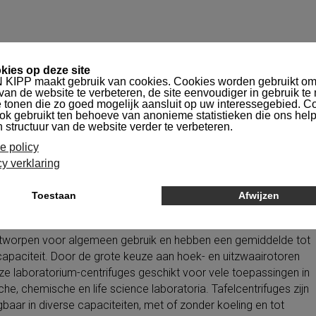
RATUUR
SERVICE
INFORMATIE
N
atuur
Centrifuges lab
Tafelcentrifuges
centrifuges
ntworpen voor algemeen gebruik en hebben een gemiddelde tot
apaciteit. Door de grote keuze aan hoek- en uitzwaairotoren
eze laboratorium-centrifuges geschikt voor vele toepassingen in
he, chemische en life science laboratoria. Tafelcentrifuges zijn
jgbaar in diverse capaciteiten, met of zonder koeling en tot