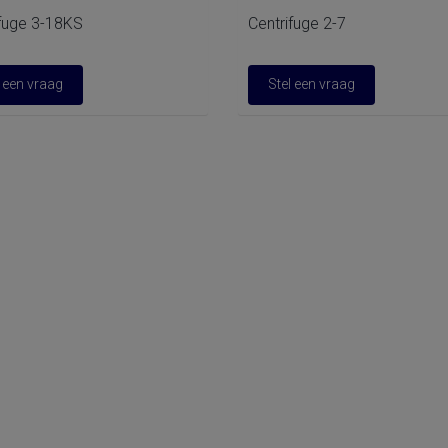
ifuge 3-18KS
Centrifuge 2-7
l een vraag
Stel een vraag