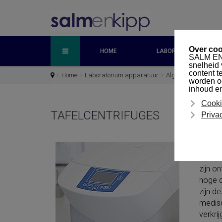
HOME
LABORATORIUM APPA
Home
Laboratorium apparatuur
Algemene labappar
TAFELCENTRIFUGES
Tafel
zijn o
hoge c
zijn d
medisc
verkri