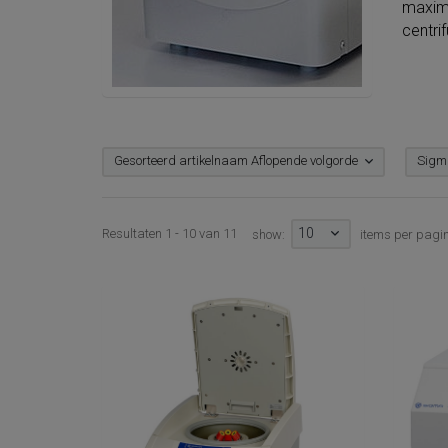
maxima
centri
Gesorteerd artikelnaam Aflopende volgorde
Sigm
10
Resultaten 1 - 10 van 11
show:
items per pagi