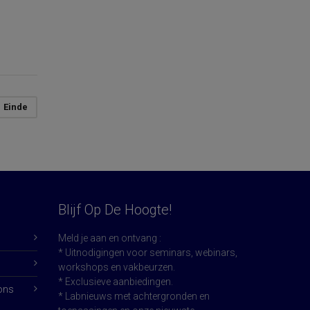
Einde
Blijf Op De Hoogte!
Meld je aan en ontvang :
* Uitnodigingen voor seminars, webinars,
workshops en vakbeurzen.
* Exclusieve aanbiedingen.
ons
* Labnieuws met achtergronden en