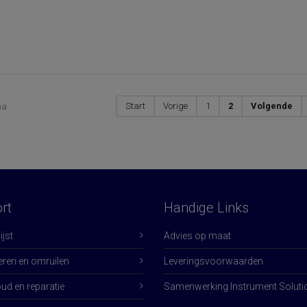
Start
Vorige
1
2
Volgende
na
rt
Handige Links
jst
Advies op maat
eren en omruilen
Leveringsvoorwaarden
d en reparatie
Samenwerking Instrument Soluti