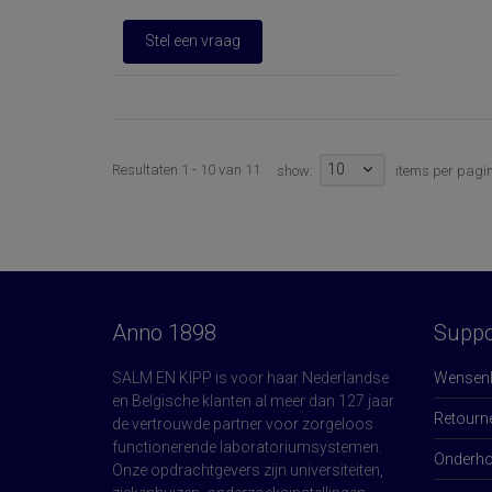
Stel een vraag
10
Resultaten 1 - 10 van 11
show:
items per pagi
Anno 1898
Suppo
SALM EN KIPP is voor haar Nederlandse
Wensenli
en Belgische klanten al meer dan 127 jaar
Retourn
de vertrouwde partner voor zorgeloos
functionerende laboratoriumsystemen.
Onderhou
Onze opdrachtgevers zijn universiteiten,