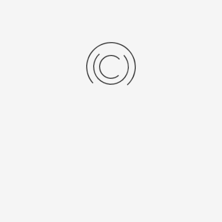
30KHS_E_high_speed_centrifuge_2021.pdf
Totaaloverzicht
brochure
Video
Video
Spincontrol S: gepatenteerde éénknopsbediening, SIGMA