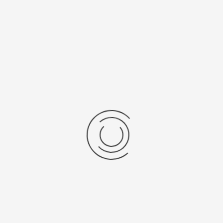
show:
items per pagina
Resultaten 1 - 1 van 1
Vraag een offerte aan!
Naam
*
Bedrijf
*
Telefoon
*