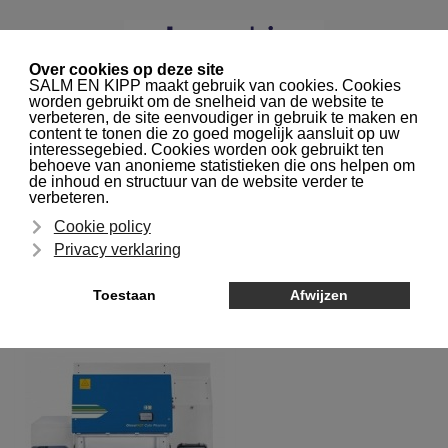
0
NAVIGATIE
Home
Laboratorium apparatuur
Werkruimtes
Isolator
ISOLATOR