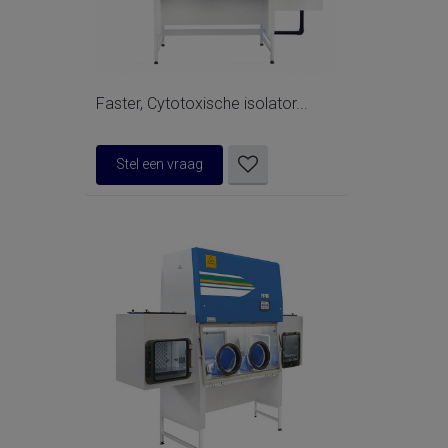
Faster, Cytotoxische isolator...
Stel een vraag