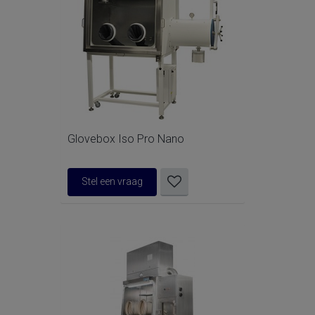
Glovebox Iso Pro Nano
Stel een vraag