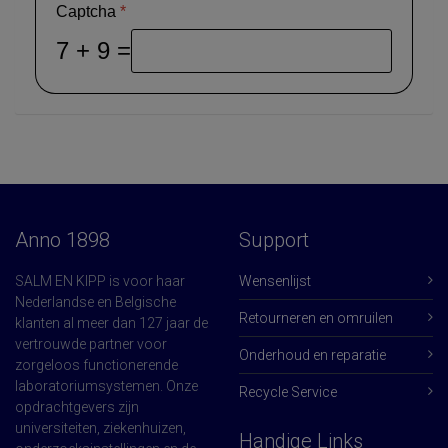
Captcha
*
7 + 9 =
Anno 1898
Support
SALM EN KIPP is voor haar
Wensenlijst
Nederlandse en Belgische
Retourneren en omruilen
klanten al meer dan 127 jaar de
vertrouwde partner voor
Onderhoud en reparatie
zorgeloos functionerende
laboratoriumsystemen. Onze
Recycle Service
opdrachtgevers zijn
universiteiten, ziekenhuizen,
Handige Links