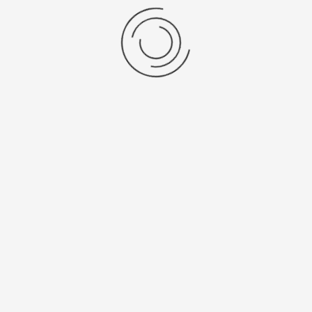
show:
items per pagina
Resultaten 1 - 1 van 1
Anno 1898
Support
SALM EN KIPP is voor haar
Wensenlijst
Nederlandse en Belgische
Retourneren en omruilen
klanten al meer dan 127 jaar de
vertrouwde partner voor
Onderhoud en reparatie
zorgeloos functionerende
laboratoriumsystemen. Onze
Recycle Service
opdrachtgevers zijn
universiteiten, ziekenhuizen,
Handige Links
onderzoeksinstellingen en de
industrie. Binnen ons
Advies op maat
familiebedrijf in Breukelen