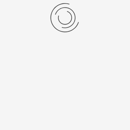
show:
items per pagina
Resultaten 1 - 1 van 1
Anno 1898
Support
SALM EN KIPP is voor haar
Wensenlijst
Nederlandse en Belgische
Retourneren en omruilen
klanten al meer dan 127 jaar de
vertrouwde partner voor
Onderhoud en reparatie
zorgeloos functionerende
laboratoriumsystemen. Onze
Recycle Service
opdrachtgevers zijn
universiteiten, ziekenhuizen,
Handige Links
onderzoeksinstellingen en de
industrie. Binnen ons
Advies op maat
familiebedrijf in Breukelen